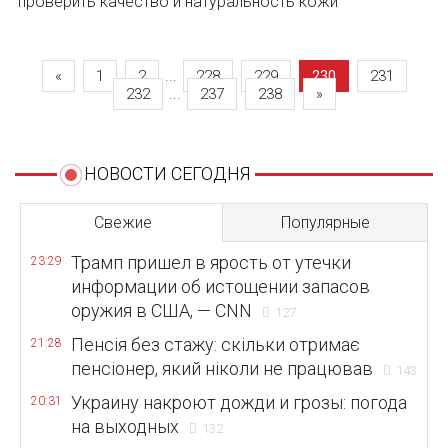
проверить качество и натуральность кожи
«
1
2
...
228
229
230
231
232
...
237
238
»
НОВОСТИ СЕГОДНЯ
Свежие
Популярные
Трамп пришел в ярость от утечки
23:29
информации об истощении запасов
оружия в США, — CNN
127
Пенсія без стажу: скільки отримає
21:28
пенсіонер, який ніколи не працював
143
Украину накроют дожди и грозы: погода
20:31
на выходных
132