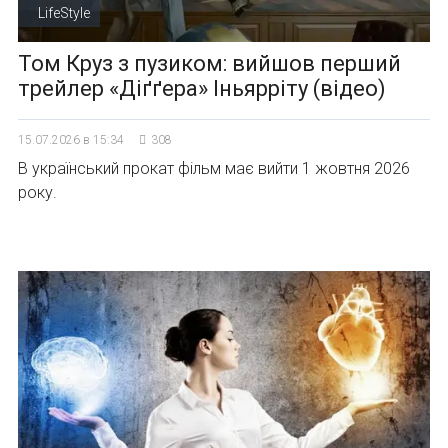
LifeStyle
Том Круз з пузиком: вийшов перший
трейлер «Діґґера» Іньярріту (відео)
15.07.2026 в 15:34
308
В український прокат фільм має вийти 1 жовтня 2026
року.