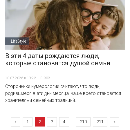
LifeStyle
В эти 4 даты рождаются люди,
которые становятся душой семьи
10.07.2026 в 19:23
303
Сторонники нумерологии считают, что люди,
родившиеся в эти дни месяца, чаще всего становятся
хранителями семейных традиций.
«
1
2
3
4
...
210
211
»