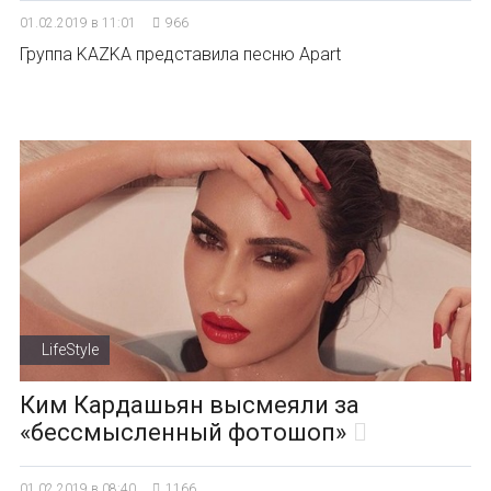
01.02.2019 в 11:01
966
Группа KAZKA представила песню Apart
LifeStyle
Ким Кардашьян высмеяли за
«бессмысленный фотошоп»
01.02.2019 в 08:40
1166