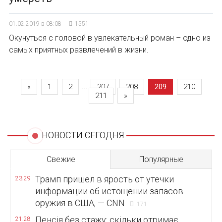
01.02.2019 в 08:08
1551
Окунуться с головой в увлекательный роман – одно из
самых приятных развлечений в жизни.
«
1
2
...
207
208
209
210
211
»
НОВОСТИ СЕГОДНЯ
Свежие
Популярные
Трамп пришел в ярость от утечки
23:29
информации об истощении запасов
оружия в США, — CNN
171
Пенсія без стажу: скільки отримає
21:28