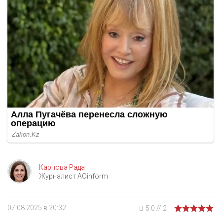
Карпова Рада
Журналист AOinform
07.08.2025 в 20:32
5.0
//
2