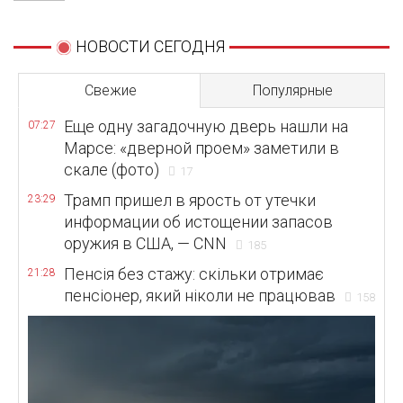
НОВОСТИ СЕГОДНЯ
Свежие
Популярные
Еще одну загадочную дверь нашли на
07:27
Марсе: «дверной проем» заметили в
скале (фото)
17
Трамп пришел в ярость от утечки
23:29
информации об истощении запасов
оружия в США, — CNN
185
Пенсія без стажу: скільки отримає
21:28
пенсіонер, який ніколи не працював
158