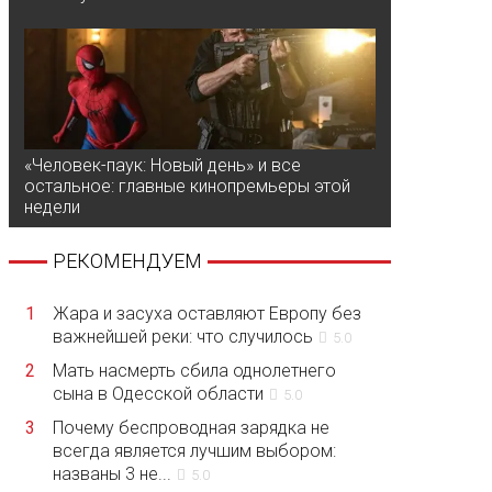
«Человек-паук: Новый день» и все
остальное: главные кинопремьеры этой
недели
РЕКОМЕНДУЕМ
1
Жара и засуха оставляют Европу без
важнейшей реки: что случилось
5.0
2
Мать насмерть сбила однолетнего
сына в Одесской области
5.0
3
Почему беспроводная зарядка не
всегда является лучшим выбором:
названы 3 не...
5.0