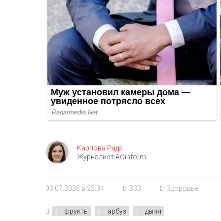
Карпова Рада
Журналист AOinform
03.07.2026 в 23:34
333
Здоровье
фрукты
арбуз
дыня