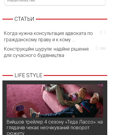
СТАТЬИ
Когда нужна консультация адвоката по
1
гражданскому праву и к кому ...
Конструкційні шурупи: надійне рішення
386
для сучасного будівництва
LIFE STYLE
Вийшов трейлер 4 сезону «Теда Лассо»: на
глядачів чекає неочікуваний поворот
сюжету