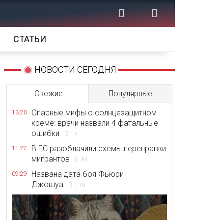
СТАТЬИ
НОВОСТИ СЕГОДНЯ
Свежие
Популярные
Опасные мифы о солнцезащитном
13:20
креме: врачи назвали 4 фатальные
ошибки
14
В ЕС разоблачили схемы переправки
11:22
мигрантов
81
Названа дата боя Фьюри-
09:29
Джошуа
118