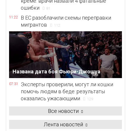
креме: врачи назвали 4 фатальные
ошибки
81
В ЕС разоблачили схемы переправки
11:22
мигрантов
112
Названа дата боя Фьюри-Джошуа
Эксперты проверили, могут ли кошки
07:31
помочь людям в беде: результаты
оказались ужасающими
129
Все новости
Лента новостей