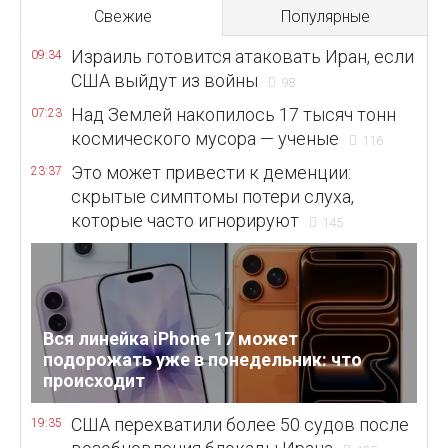
Свежие
Популярные
Израиль готовится атаковать Иран, если
09:34
США выйдут из войны
98
Над Землей накопилось 17 тысяч тонн
07:23
космического мусора — ученые
116
Это может привести к деменции:
23:37
скрытые симптомы потери слуха,
которые часто игнорируют
145
Вся линейка iPhone 17 может
подорожать уже в понедельник: что
происходит
США перехватили более 50 судов после
19:35