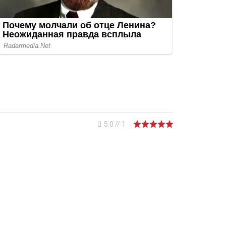
5.0
//
1