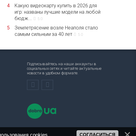
4
Какую видеокарту купить в 2026 для
игр: названы лучшие модели на любой
бюдж...
5.0
5
Землетрясение возле Неаполя стало
самым сильным за 40 лет
5.0
Подписывайтесь на наши аккаунты в
социальных сетях и читайте актуальные
новости в удобном формате.
ользования cookies
.
СОГЛАСИТЬСЯ