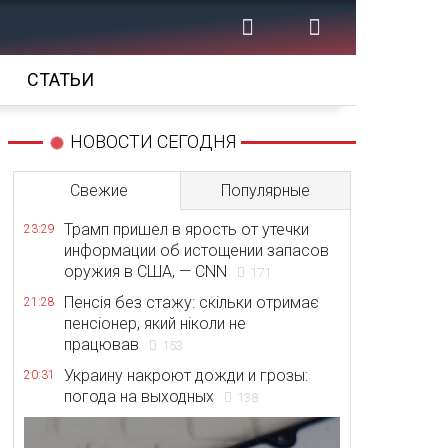
СТАТЬИ
НОВОСТИ СЕГОДНЯ
Свежие
Популярные
Трамп пришел в ярость от утечки
23:29
информации об истощении запасов
оружия в США, — CNN
171
Пенсія без стажу: скільки отримає
21:28
пенсіонер, який ніколи не
працював
153
Украину накроют дожди и грозы:
20:31
погода на выходных
138