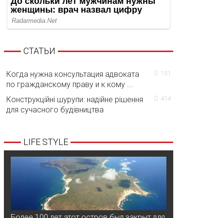
СТАТЬИ
Когда нужна консультация адвоката
151
по гражданскому праву и к кому ...
Конструкційні шурупи: надійне рішення
414
для сучасного будівництва
LIFE STYLE
Более 100 лет этот остров был закрыт для