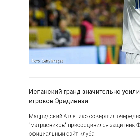
Фото: Getty Images
Испанский гранд значительно усили
игроков Эредивизи
Мадридский Атлетико совершил очередно
"матрасников" присоединился защитник Ф
официальный сайт клуба.