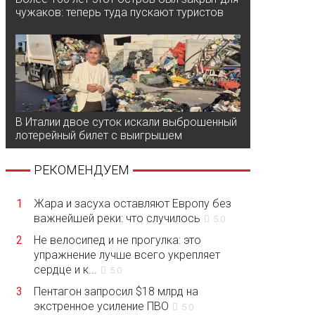
чужаков: теперь туда пускают туристов
В Италии двое суток искали выброшенный
лотерейный билет с выигрышем
РЕКОМЕНДУЕМ
1
Жара и засуха оставляют Европу без
важнейшей реки: что случилось
5.0
2
Не велосипед и не прогулка: это
упражнение лучше всего укрепляет
сердце и к...
5.0
3
Пентагон запросил $18 млрд на
экстренное усиление ПВО
5.0