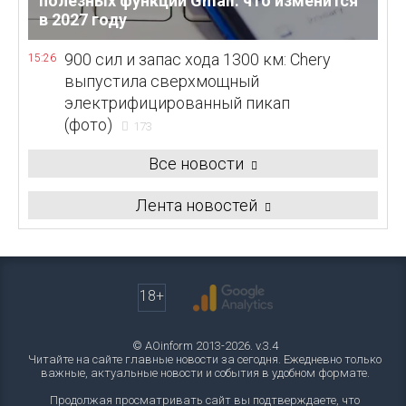
полезных функций Gmail: что изменится
в 2027 году
900 сил и запас хода 1300 км: Chery
15:26
выпустила сверхмощный
электрифицированный пикап
(фото)
173
Все новости
Лента новостей
18+
© AOinform 2013-2026. v.3.4
Читайте на сайте главные новости за сегодня. Ежедневно только
важные, актуальные новости и события в удобном формате.
Продолжая просматривать сайт вы подтверждаете, что