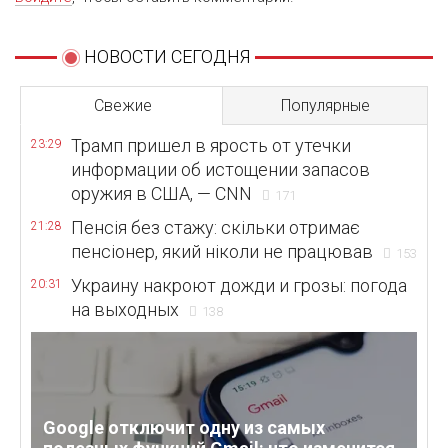
НОВОСТИ СЕГОДНЯ
Свежие
Популярные
Трамп пришел в ярость от утечки
23:29
информации об истощении запасов
оружия в США, — CNN
171
Пенсія без стажу: скільки отримає
21:28
пенсіонер, який ніколи не працював
153
Украину накроют дожди и грозы: погода
20:31
на выходных
138
Google отключит одну из самых