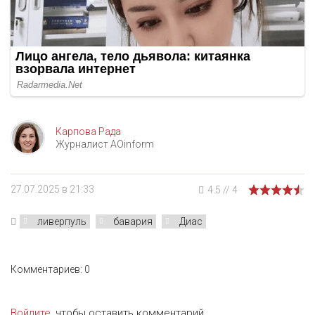
Карпова Рада
Журналист AOinform
27.07.2025 в 21:33
4.5
//
4
ливерпуль
бавария
Диас
Комментариев: 0
Войдите
, чтобы оставить комментарий.