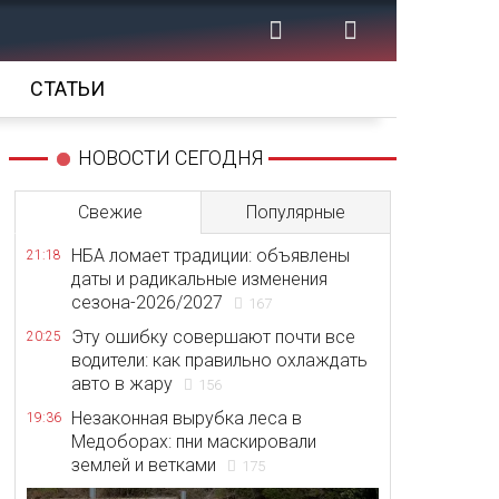
СТАТЬИ
НОВОСТИ СЕГОДНЯ
Свежие
Популярные
НБА ломает традиции: объявлены
21:18
даты и радикальные изменения
сезона-2026/2027
167
Эту ошибку совершают почти все
20:25
водители: как правильно охлаждать
авто в жару
156
Незаконная вырубка леса в
19:36
Медоборах: пни маскировали
землей и ветками
175