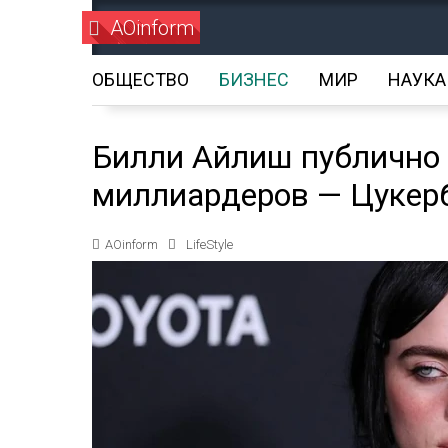
AOinform
ОБЩЕСТВО
БИЗНЕС
МИР
НАУКА
Билли Айлиш публично
миллиардеров — Цукерб
AOinform
LifeStyle