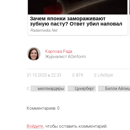
Карпова Рада
Журналист AOinform
31.10.2025 в 22:33
879
LifeStyle
миллиардеры
Цукерберг
Билли Айли
Комментариев: 0
Войдите
, чтобы оставить комментарий.