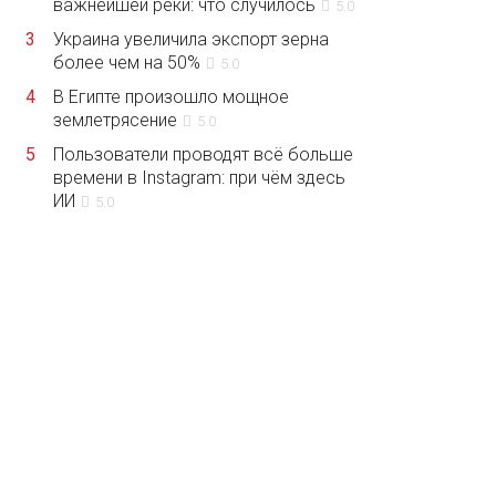
важнейшей реки: что случилось
5.0
3
Украина увеличила экспорт зерна
более чем на 50%
5.0
4
В Египте произошло мощное
землетрясение
5.0
5
Пользователи проводят всё больше
времени в Instagram: при чём здесь
ИИ
5.0