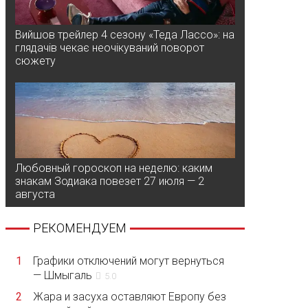
Вийшов трейлер 4 сезону «Теда Лассо»: на
глядачів чекає неочікуваний поворот
сюжету
Любовный гороскоп на неделю: каким
знакам Зодиака повезет 27 июля — 2
августа
РЕКОМЕНДУЕМ
1
Графики отключений могут вернуться
— Шмыгаль
5.0
2
Жара и засуха оставляют Европу без