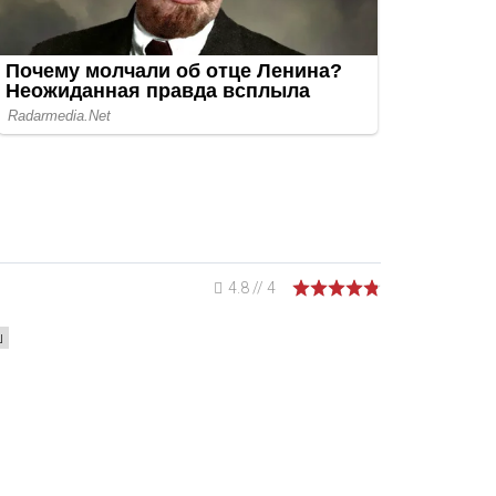
4.8
//
4
ш