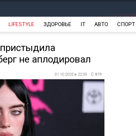
LIFESTYLE
ЗДОРОВЬЕ
IT
АВТО
СПОРТ
 пристыдила
ерг не аплодировал
31.10.2025 в 22:33
879