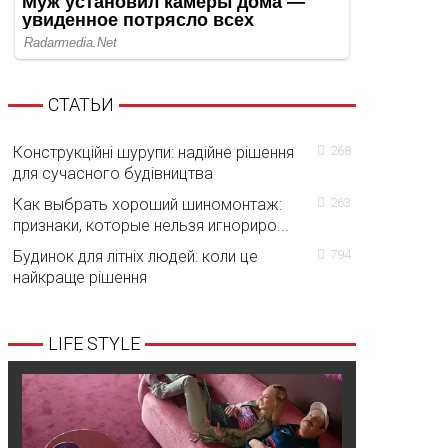
СТАТЬИ
Конструкційні шурупи: надійне рішення
268
для сучасного будівництва
Как выбрать хороший шиномонтаж:
263
признаки, которые нельзя игнориро...
Будинок для літніх людей: коли це
794
найкраще рішення
LIFE STYLE