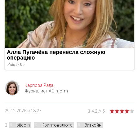
Карпова Рада
Журналист AOinform
29.12.2025 в 18:27
4.2
//
5
bitcoin
Криптовалюта
биткойн