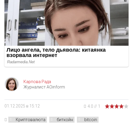
Карпова Рада
Журналист AOinform
01.12.2025 в 15:12
4.0
//
1
Криптовалюта
биткойн
bitcoin