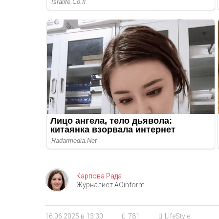
Карпова Рада
Журналист AOinform
16.06.2025 в 13:30
781
LifeStyle