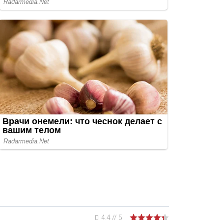
4.4
//
5