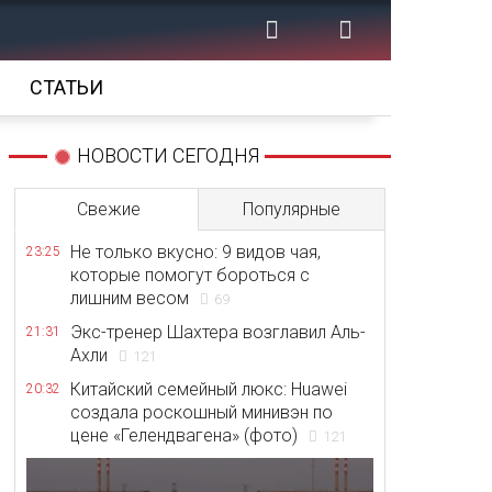
СТАТЬИ
НОВОСТИ СЕГОДНЯ
Свежие
Популярные
Не только вкусно: 9 видов чая,
23:25
которые помогут бороться с
лишним весом
69
Экс-тренер Шахтера возглавил Аль-
21:31
Ахли
121
Китайский семейный люкс: Huawei
20:32
создала роскошный минивэн по
цене «Гелендвагена» (фото)
121