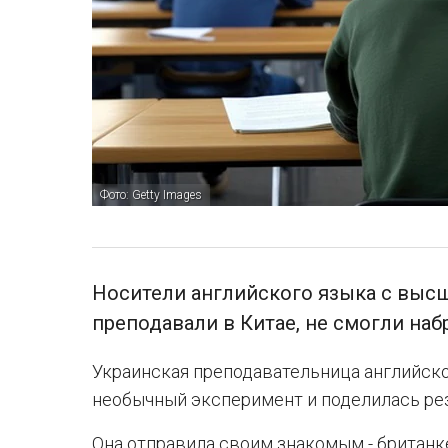
Фото: Getty Images
Носители английского языка с выс
преподавали в Китае, не смогли наб
Украинская преподавательница английско
необычный эксперимент и поделилась рез
Она отправила своим знакомым - британке