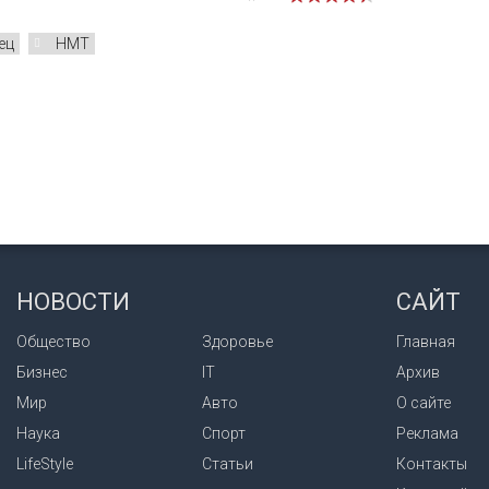
ец
НМТ
НОВОСТИ
САЙТ
Общество
Здоровье
Главная
Бизнес
IT
Архив
Мир
Авто
О сайте
Наука
Спорт
Реклама
LifeStyle
Статьи
Контакты