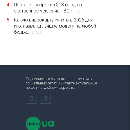
4
Пентагон запросил $18 млрд на
экстренное усиление ПВО
5.0
5
Какую видеокарту купить в 2026 для
игр: названы лучшие модели на любой
бюдж...
5.0
Подписывайтесь на наши аккаунты в
социальных сетях и читайте актуальные
новости в удобном формате.