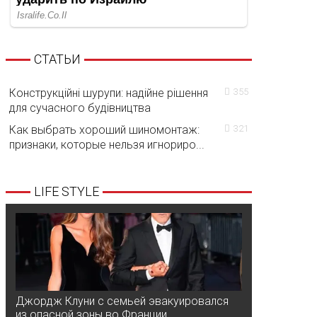
СТАТЬИ
Конструкційні шурупи: надійне рішення
355
для сучасного будівництва
Как выбрать хороший шиномонтаж:
321
признаки, которые нельзя игнориро...
LIFE STYLE
Джордж Клуни с семьей эвакуировался
из опасной зоны во Франции