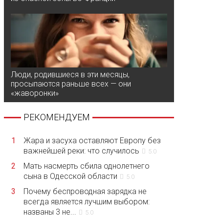
Люди, родившиеся в эти месяцы,
просыпаются раньше всех — они
«жаворонки»
РЕКОМЕНДУЕМ
1
Жара и засуха оставляют Европу без
важнейшей реки: что случилось
5.0
2
Мать насмерть сбила однолетнего
сына в Одесской области
5.0
3
Почему беспроводная зарядка не
всегда является лучшим выбором:
названы 3 не...
5.0