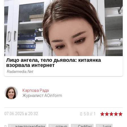
Карпова Рада
Журналист AOinform
07.06.2025 в 20:32
5.0
//
1
электромобили
отзыв
Cadillac
Lyriq