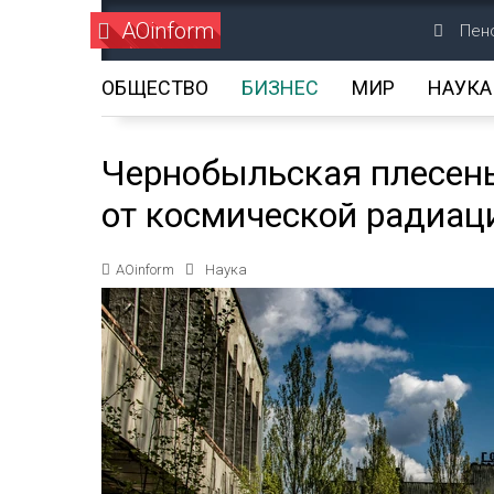
AOinform
Пенс
ОБЩЕСТВО
БИЗНЕС
МИР
НАУКА
Чернобыльская плесень
от космической радиац
AOinform
Наука