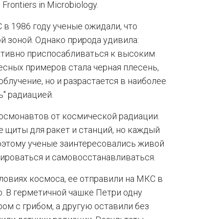
ontiers in Microbiology.
в 1986 году ученые ожидали, что
й зоной. Однако природа удивила:
ктивно приспосабливаться к высоким
есных примеров стала черная плесень,
блучение, но и разрастается в наиболее
ь" радиацией.
осмонавтов от космической радиации.
щиты для ракет и станций, но каждый
оэтому ученые заинтересовались живой
тироваться и самовосстанавливаться.
ловиях космоса, ее отправили на МКС в
. В герметичной чашке Петри одну
ом с грибом, а другую оставили без