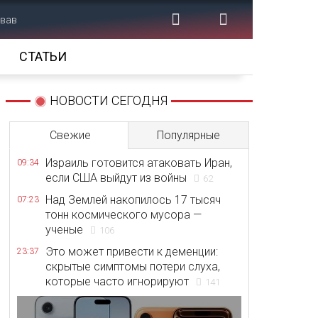
ював
СТАТЬИ
НОВОСТИ СЕГОДНЯ
Свежие
Популярные
Израиль готовится атаковать Иран,
09:34
если США выйдут из войны
62
Над Землей накопилось 17 тысяч
07:23
тонн космического мусора —
ученые
106
Это может привести к деменции:
23:37
скрытые симптомы потери слуха,
которые часто игнорируют
141