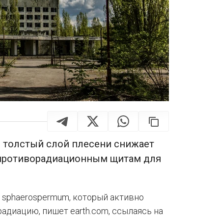
о толстый слой плесени снижает
к противорадиационным щитам для
m sphaerospermum, который активно
радиацию, пишет earth.com, ссылаясь на