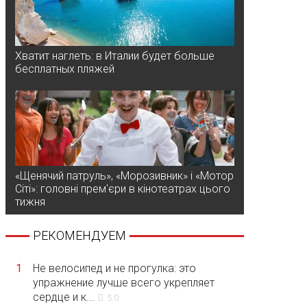
Хватит наглеть: в Италии будет больше
бесплатных пляжей
«Щенячий патруль», «Морозивник» і «Мотор
Сіті»: головні прем'єри в кінотеатрах цього
тижня
РЕКОМЕНДУЕМ
1
Не велосипед и не прогулка: это
упражнение лучше всего укрепляет
сердце и к...
5.0