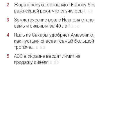
2
Жара и засуха оставляют Европу без
важнейшей реки: что случилось
5.0
3
Землетрясение возле Неаполя стало
самым сильным за 40 лет
5.0
4
Пыль из Сахары удобряет Амазонию:
как пустыня спасает самый большой
тропиче...
5.0
5
АЗС в Украине вводят лимит на
продажу дизеля
5.0