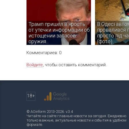
Трамп пришел в ярость
В Одесі авто
от утечки информации об
провалився 
истощении запасов
просто під ча
оружия...
(фото)
Комментариев: 0
Войдите
, чтобы оставить комментарий.
Утечки могут исходить от
На місце події од
антивоенных чиновников в
рятувальники ДС
администрации, которые хотят
заставить Трампа вывести США
из войны с Ираном.
18+
© AOinform 2013-2026. v.3.4
Читайте на сайте главные новости за сегодня. Ежедневно
только важные, актуальные новости и события в удобном
формате.