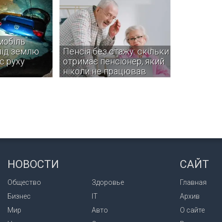
мобіль
під землю
Пенсія без стажу: скільки
с руху
отримає пенсіонер, який
ніколи не працював
разу прибули
Українцю без трудового стажу
НС.
замість звичайної виплатять
соціальну пенсію.
НОВОСТИ
САЙТ
Общество
Здоровье
Главная
Бизнес
IT
Архив
Мир
Авто
О сайте