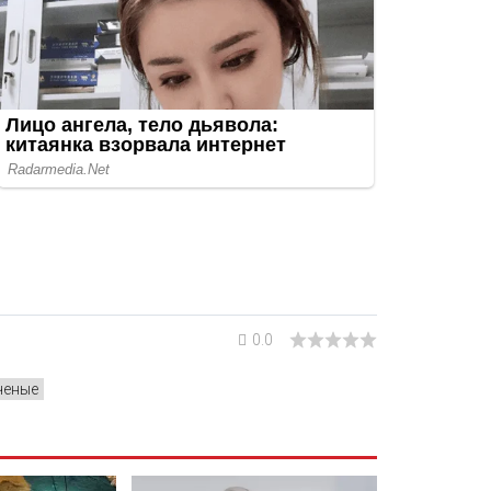
0.0
ченые