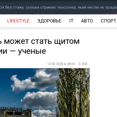
ія без стажу: скільки отримає пенсіонер, який ніколи не прац
LIFESTYLE
ЗДОРОВЬЕ
IT
АВТО
СПОРТ
 может стать щитом
ии — ученые
14.03.2026 в 08:30
306