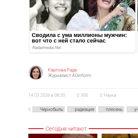
Карпова Рада
Журналист AOinform
14.03.2026 в 08:30
306
Наука
Чернобыль
радиация
плесень
у
Сегодня читают