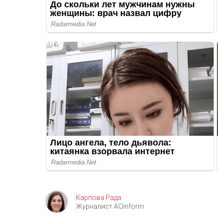
Карпова Рада
Журналист AOinform