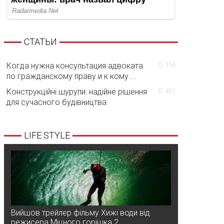
СТАТЬИ
Когда нужна консультация адвоката
116
по гражданскому праву и к кому ...
Конструкційні шурупи: надійне рішення
401
для сучасного будівництва
LIFE STYLE
Вийшов трейлер фільму Хижі води від
режисера Міцного горішка 2