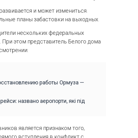
 развивается и может измениться.
льные планы забастовки на выходных.
одители нескольких федеральных
е. При этом представитель Белого дома
ссмотрении.
восстановлению работы Ормуза —
ейси: названо аеропорти, які під
вников является признаком того,
рямого вступления в конфликт с