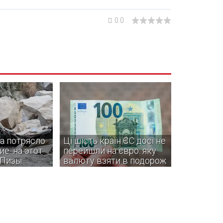
0.0
а потрясло
Ці шість країн ЄС досі не
е: на этот
перейшли на євро: яку
 Пизы
валюту взяти в подорож
овали жители
Деякі з цих країн навіть не