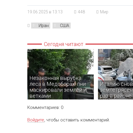
19.06.2025 в 13:13
448
Мир
Иран
США
Сегодня читают
Незаконная вырубка
леса в Медоборах: пни
Италию снов
маскировали землей и
землетрясени
ветками
раз в районе
Комментариев: 0
Войдите
, чтобы оставить комментарий.
В Тернопольской области
Толчки почувств