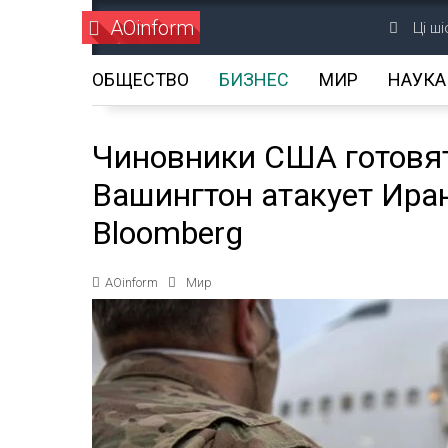
AOinform
Ці ш
ОБЩЕСТВО
БИЗНЕС
МИР
НАУКА
Чиновники США готовятс
Вашингтон атакует Ира
Bloomberg
AOinform
Мир