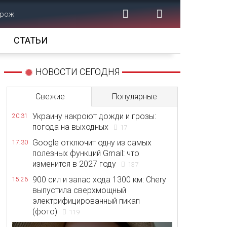
орож
СТАТЬИ
НОВОСТИ СЕГОДНЯ
Свежие
Популярные
Украину накроют дожди и грозы:
20:31
погода на выходных
17
Google отключит одну из самых
17:30
полезных функций Gmail: что
изменится в 2027 году
137
900 сил и запас хода 1300 км: Chery
15:26
выпустила сверхмощный
электрифицированный пикап
(фото)
119