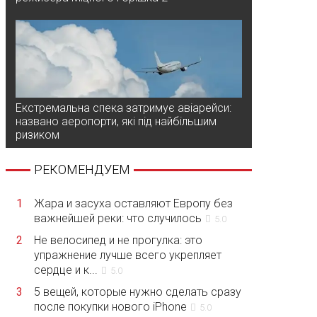
Екстремальна спека затримує авіарейси:
названо аеропорти, які під найбільшим
ризиком
РЕКОМЕНДУЕМ
1
Жара и засуха оставляют Европу без
важнейшей реки: что случилось
5.0
2
Не велосипед и не прогулка: это
упражнение лучше всего укрепляет
сердце и к...
5.0
3
5 вещей, которые нужно сделать сразу
после покупки нового iPhone
5.0