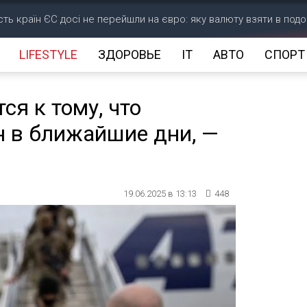
ість країн ЄС досі не перейшли на євро: яку валюту взяти в под
LIFESTYLE
ЗДОРОВЬЕ
IT
АВТО
СПОРТ
я к тому, что
н в ближайшие дни, —
19.06.2025 в 13:13
448