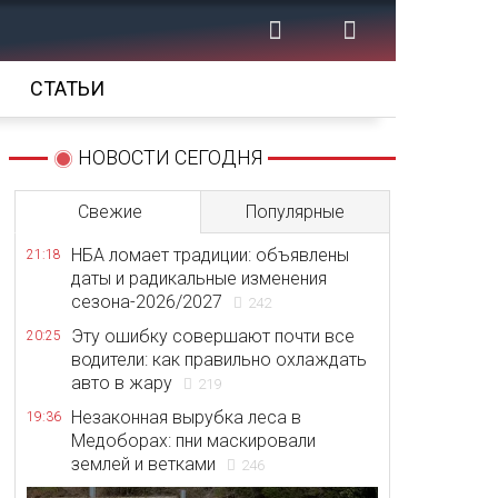
СТАТЬИ
НОВОСТИ СЕГОДНЯ
Свежие
Популярные
НБА ломает традиции: объявлены
21:18
даты и радикальные изменения
сезона-2026/2027
242
Эту ошибку совершают почти все
20:25
водители: как правильно охлаждать
авто в жару
219
Незаконная вырубка леса в
19:36
Медоборах: пни маскировали
землей и ветками
246