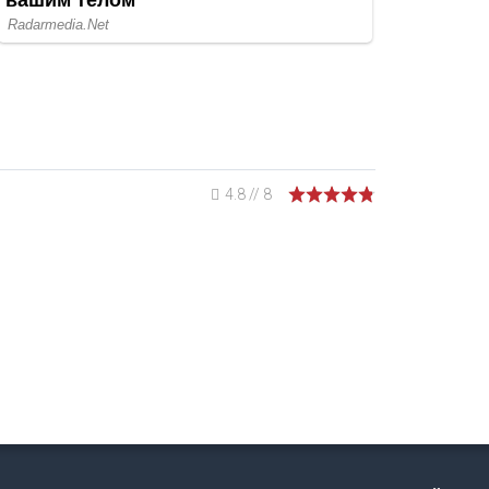
4.8
//
8