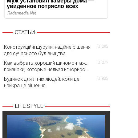
СТАТЬИ
Конструкційні шурупи: надійне рішення
292
для сучасного будівництва
Как выбрать хороший шиномонтаж:
277
признаки, которые нельзя игнориро...
Будинок для літніх людей: коли це
822
найкраще рішення
LIFE STYLE