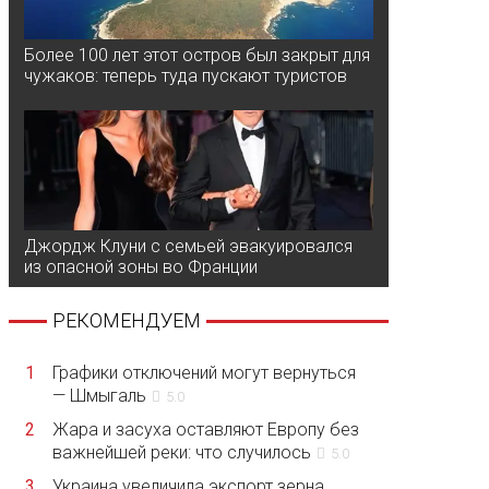
Более 100 лет этот остров был закрыт для
чужаков: теперь туда пускают туристов
Джордж Клуни с семьей эвакуировался
из опасной зоны во Франции
РЕКОМЕНДУЕМ
1
Графики отключений могут вернуться
— Шмыгаль
5.0
2
Жара и засуха оставляют Европу без
важнейшей реки: что случилось
5.0
3
Украина увеличила экспорт зерна