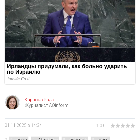
Карпова Рада
Журналист AOinform
01.11.2025 в 14:34
0.0
цены
Металлы
прогноз
медь