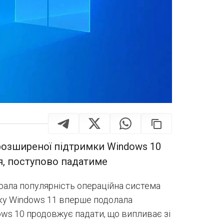
розширеної підтримки Windows 10
ся, поступово падатиме
брала популярність операційна система
оку Windows 11 вперше подолала
dows 10 продовжує падати, що випливає зі