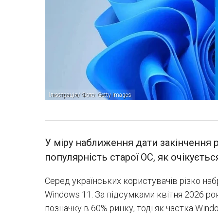
Ілюстрація/ Фото: Getty Images
У міру наближення дати закінчення 
популярність старої ОС, як очікуєть
Серед українських користувачів різко на
Windows 11. За підсумками квітня 2026 р
позначку в 60% ринку, тоді як частка Win