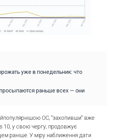
орожать уже в понедельник: что
 просыпаются раньше всех — они
айпопулярнішою ОС, "захопивши" вже
s 10, у свою чергу, продовжує
цем раніше. У міру наближення дати