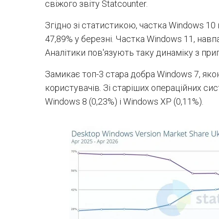
свіжого звіту Statcounter.
Згідно зі статистикою, частка Windows 10 в
47,89% у березні. Частка Windows 11, навп
Аналітики пов'язують таку динаміку з при
Замикає топ-3 стара добра Windows 7, як
користувачів. Зі старіших операційних сис
Windows 8 (0,23%) і Windows XP (0,11%).