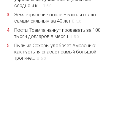
сердце и к...
5.0
3
Землетрясение возле Неаполя стало
самым сильным за 40 лет
5.0
4
Посты Трампа начнут продавать за 100
тысяч долларов в месяц
5.0
5
Пыль из Сахары удобряет Амазонию:
как пустыня спасает самый большой
тропиче...
5.0