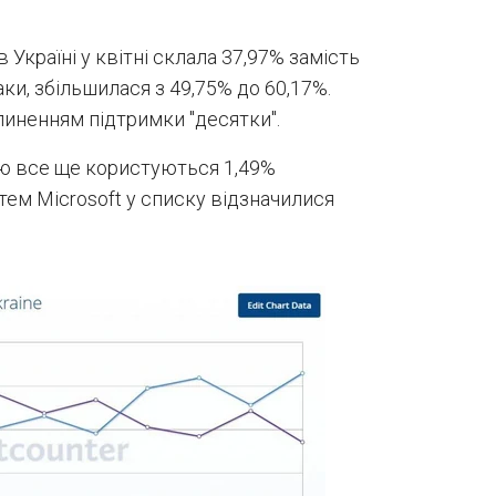
 Україні у квітні склала 37,97% замість
аки, збільшилася з 49,75% до 60,17%.
пиненням підтримки "десятки".
ою все ще користуються 1,49%
тем Microsoft у списку відзначилися