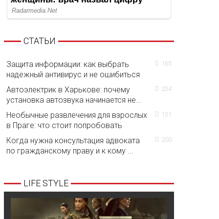
СТАТЬИ
Защита информации: как выбрать
165
надежный антивирус и не ошибиться
Автоэлектрик в Харькове: почему
234
установка автозвука начинается не...
Необычные развлечения для взрослых
151
в Праге: что стоит попробовать
Когда нужна консультация адвоката
200
по гражданскому праву и к кому ...
LIFE STYLE