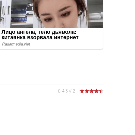
4.5
//
2