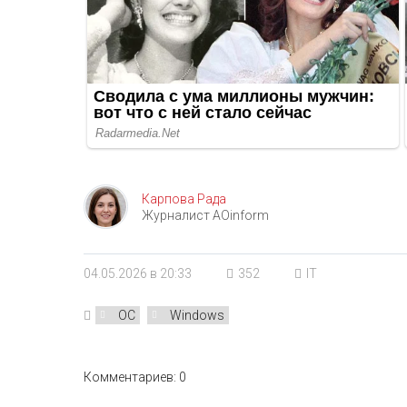
Карпова Рада
Журналист AOinform
04.05.2026 в 20:33
352
IT
ОС
Windows
Комментариев: 0