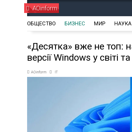
AOinform
ОБЩЕСТВО
БИЗНЕС
МИР
НАУКА
«Десятка» вже не топ: 
версії Windows у світі та
AOinform
IT