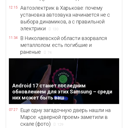
Автоэлектрик в Харькове: почему
12:15
установка автозвука начинается не с
выбора динамиков, а с правильной
электрики
130
В Николаевской области взорвался
11:34
металлолом: есть погибшие и
раненые
74
Android 17 станет последним
обновлением для этих Samsung – среди
них может быть ваш
Еще одну загадочную дверь нашли на
07:27
Марсе: «дверной проем» заметили в
скале (фото)
129