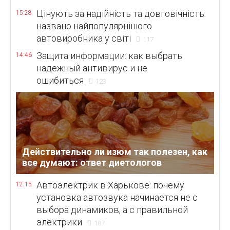
Цінують за надійність та довговічність:
15:28
названо найпопулярнішого
автовиробника у світі
117
Защита информации: как выбрать
14:46
надежный антивирус и не
ошибиться
123
Действительно ли изюм так полезен, как
все думают: ответ диетологов
Автоэлектрик в Харькове: почему
12:15
установка автозвука начинается не с
выбора динамиков, а с правильной
электрики
187