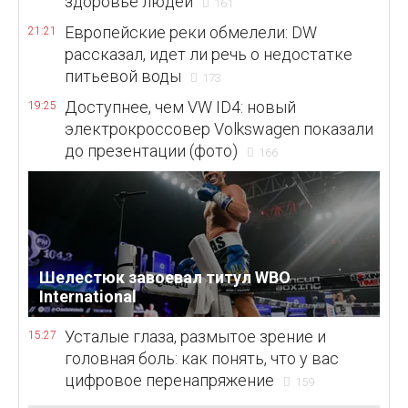
здоровье людей
161
Европейские реки обмелели: DW
21:21
рассказал, идет ли речь о недостатке
питьевой воды
173
Доступнее, чем VW ID4: новый
19:25
электрокроссовер Volkswagen показали
до презентации (фото)
166
Шелестюк завоевал титул WBO
International
Усталые глаза, размытое зрение и
15:27
головная боль: как понять, что у вас
цифровое перенапряжение
159