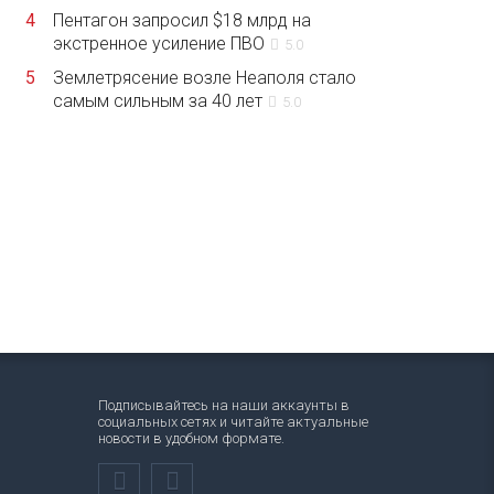
4
Пентагон запросил $18 млрд на
экстренное усиление ПВО
5.0
5
Землетрясение возле Неаполя стало
самым сильным за 40 лет
5.0
Подписывайтесь на наши аккаунты в
социальных сетях и читайте актуальные
новости в удобном формате.