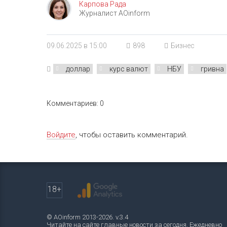
Карпова Рада
Журналист AOinform
09.06.2025 в 15:00
898
Бизнес
доллар
курс валют
НБУ
гривна
Комментариев: 0
Войдите
, чтобы оставить комментарий.
18+
© AOinform 2013-2026. v.3.4
Читайте на сайте главные новости за сегодня. Ежедневно