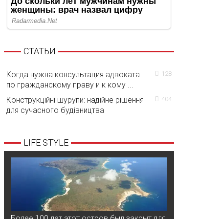
СТАТЬИ
Когда нужна консультация адвоката
128
по гражданскому праву и к кому ...
Конструкційні шурупи: надійне рішення
404
для сучасного будівництва
LIFE STYLE
Более 100 лет этот остров был закрыт для