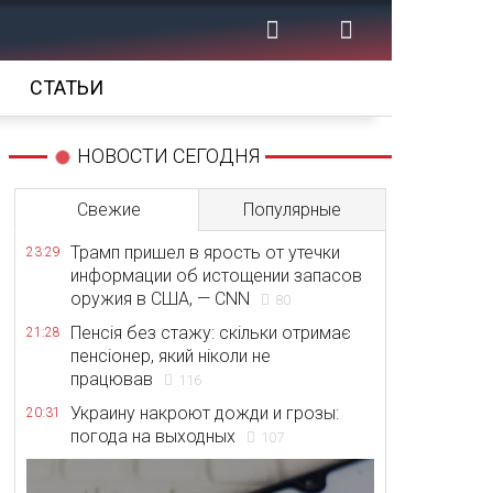
СТАТЬИ
НОВОСТИ СЕГОДНЯ
Свежие
Популярные
Трамп пришел в ярость от утечки
23:29
информации об истощении запасов
оружия в США, — CNN
80
Пенсія без стажу: скільки отримає
21:28
пенсіонер, який ніколи не
працював
116
Украину накроют дожди и грозы:
20:31
погода на выходных
107