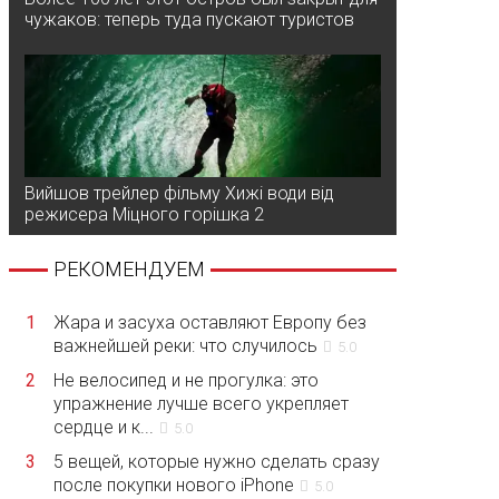
чужаков: теперь туда пускают туристов
Вийшов трейлер фільму Хижі води від
режисера Міцного горішка 2
РЕКОМЕНДУЕМ
1
Жара и засуха оставляют Европу без
важнейшей реки: что случилось
5.0
2
Не велосипед и не прогулка: это
упражнение лучше всего укрепляет
сердце и к...
5.0
3
5 вещей, которые нужно сделать сразу
после покупки нового iPhone
5.0