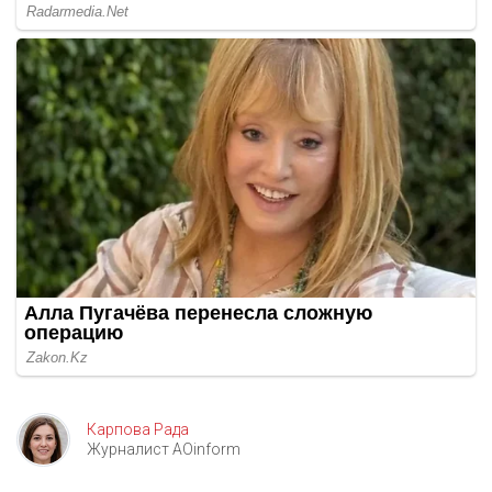
Карпова Рада
Журналист AOinform