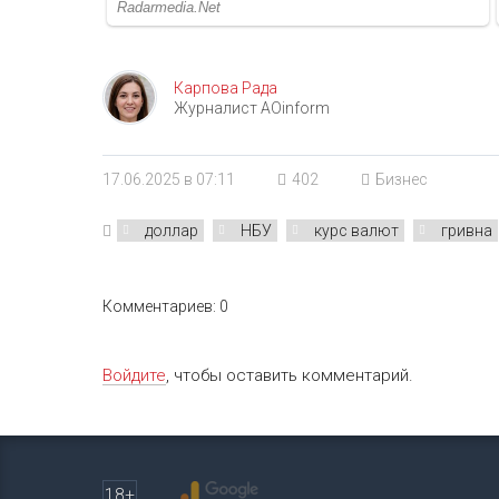
Карпова Рада
Журналист AOinform
17.06.2025 в 07:11
402
Бизнес
доллар
НБУ
курс валют
гривна
Комментариев: 0
Войдите
, чтобы оставить комментарий.
18+