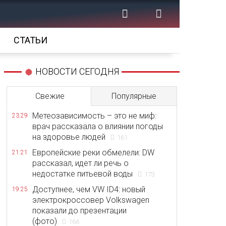
СТАТЬИ
НОВОСТИ СЕГОДНЯ
Свежие
Популярные
Метеозависимость – это не миф:
23:29
врач рассказала о влиянии погоды
на здоровье людей
161
Европейские реки обмелели: DW
21:21
рассказал, идет ли речь о
недостатке питьевой воды
173
Доступнее, чем VW ID4: новый
19:25
электрокроссовер Volkswagen
показали до презентации
(фото)
166