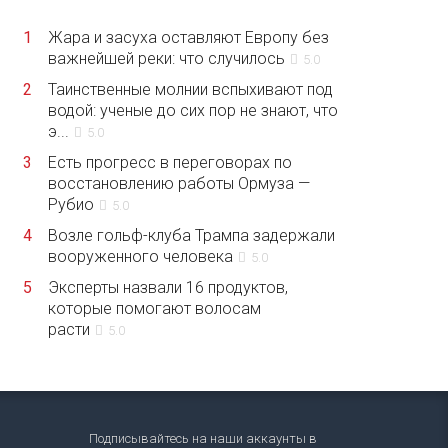
1
Жара и засуха оставляют Европу без
важнейшей реки: что случилось
5.0
2
Таинственные молнии вспыхивают под
водой: ученые до сих пор не знают, что
э...
5.0
3
Есть прогресс в переговорах по
восстановлению работы Ормуза —
Рубио
5.0
4
Возле гольф-клуба Трампа задержали
вооруженного человека
5.0
5
Эксперты назвали 16 продуктов,
которые помогают волосам
расти
5.0
Подписывайтесь на наши аккаунты в