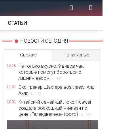
СТАТЬИ
НОВОСТИ СЕГОДНЯ
Свежие
Популярные
Не только вкусно: 9 видов чая,
23:25
которые помогут бороться с
лишним весом
187
Экс-тренер Шахтера возглавил Аль-
21:31
Ахли
172
Китайский семейный люкс: Huawei
20:32
создала роскошный минивэн по
цене «Гелендвагена» (фото)
165