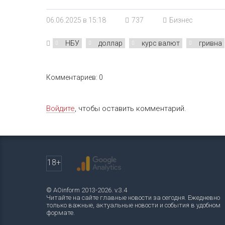
06.06.2025 в 15:18
737
Бизнес
НБУ
доллар
курс валют
гривна
Комментариев: 0
Войдите
, чтобы оставить комментарий.
18+
© AOinform 2013-2026. v.3.4
Читайте на сайте главные новости за сегодня. Ежедневно
только важные, актуальные новости и события в удобном
формате.