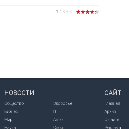
4.3
//
3
НОВОСТИ
САЙТ
Общество
Здоровье
Главная
Бизнес
IT
Архив
Мир
Авто
О сайте
Наука
Спорт
Реклама