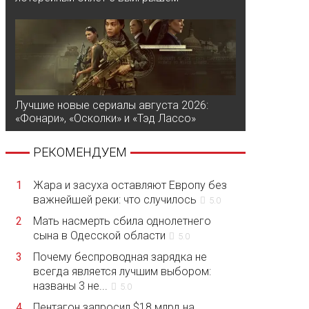
Лучшие новые сериалы августа 2026:
«Фонари», «Осколки» и «Тэд Лассо»
РЕКОМЕНДУЕМ
1
Жара и засуха оставляют Европу без
важнейшей реки: что случилось
5.0
2
Мать насмерть сбила однолетнего
сына в Одесской области
5.0
3
Почему беспроводная зарядка не
всегда является лучшим выбором:
названы 3 не...
5.0
4
Пентагон запросил $18 млрд на