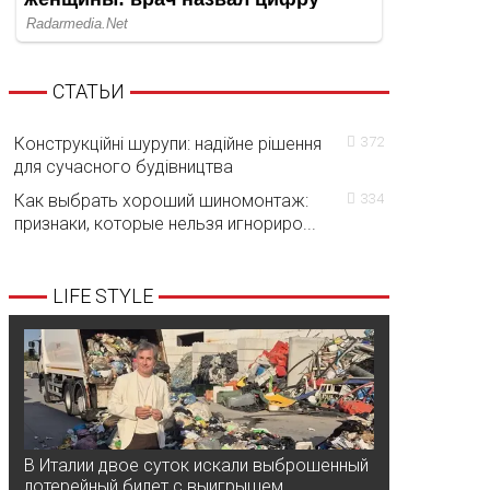
СТАТЬИ
Конструкційні шурупи: надійне рішення
372
для сучасного будівництва
Как выбрать хороший шиномонтаж:
334
признаки, которые нельзя игнориро...
LIFE STYLE
В Италии двое суток искали выброшенный
лотерейный билет с выигрышем