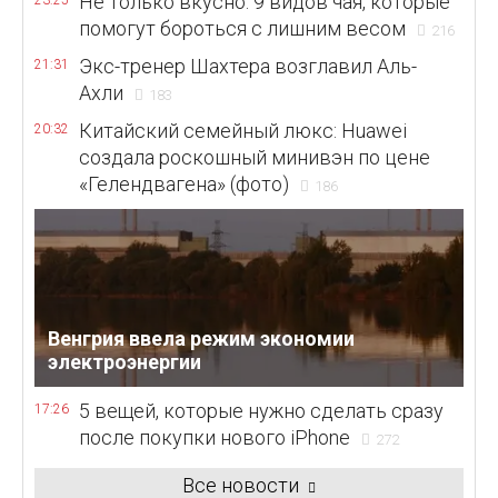
Не только вкусно: 9 видов чая, которые
23:25
помогут бороться с лишним весом
216
Экс-тренер Шахтера возглавил Аль-
21:31
Ахли
183
Китайский семейный люкс: Huawei
20:32
создала роскошный минивэн по цене
«Гелендвагена» (фото)
186
Венгрия ввела режим экономии
электроэнергии
5 вещей, которые нужно сделать сразу
17:26
после покупки нового iPhone
272
Все новости