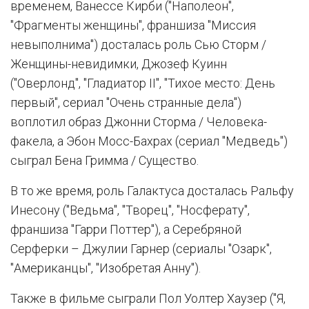
временем, Ванессе Кирби ("Наполеон",
"Фрагменты женщины", франшиза "Миссия
невыполнима") досталась роль Сью Сторм /
Женщины-невидимки, Джозеф Куинн
("Оверлонд", "Гладиатор ІІ", "Тихое место: День
первый", сериал "Очень странные дела")
воплотил образ Джонни Сторма / Человека-
факела, а Эбон Мосс-Бахрах (сериал "Медведь")
сыграл Бена Гримма / Существо.
В то же время, роль Галактуса досталась Ральфу
Инесону ("Ведьма", "Творец", "Носферату",
франшиза "Гарри Поттер"), а Серебряной
Серферки – Джулии Гарнер (сериалы "Озарк",
"Американцы", "Изобретая Анну").
Также в фильме сыграли Пол Уолтер Хаузер ("Я,