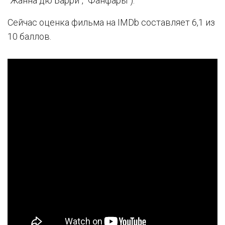
"Жанна дю Барри", "Фанфары").
Сейчас оценка фильма на IMDb составляет 6,1 из
10 баллов.