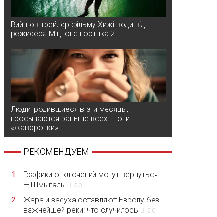
Вийшов трейлер фільму Хижі води від
режисера Міцного горішка 2
Люди, родившиеся в эти месяцы,
просыпаются раньше всех — они
«жаворонки»
РЕКОМЕНДУЕМ
1
Графики отключений могут вернуться
— Шмыгаль
5.0
2
Жара и засуха оставляют Европу без
важнейшей реки: что случилось
5.0