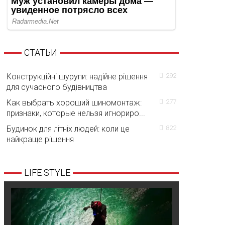
СТАТЬИ
Конструкційні шурупи: надійне рішення
292
для сучасного будівництва
Как выбрать хороший шиномонтаж:
277
признаки, которые нельзя игнориро...
Будинок для літніх людей: коли це
822
найкраще рішення
LIFE STYLE