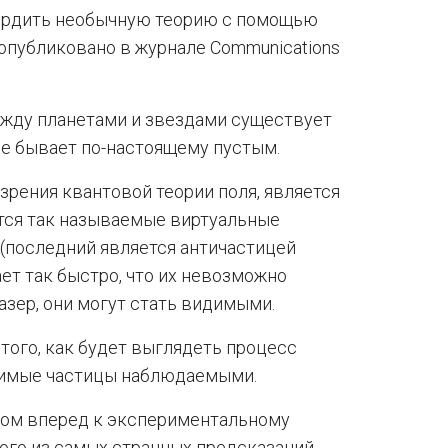
вердить необычную теорию с помощью
опубликовано в журнале Communications
ежду планетами и звездами существует
не бывает по-настоящему пустым.
 зрения квантовой теории поля, является
дятся так называемые виртуальные
 (последний является античастицей
ает так быстро, что их невозможно
азер, они могут стать видимыми.
ого, как будет выглядеть процесс
идимые частицы наблюдаемыми.
гом вперед к экспериментальному
ого из самых странных предсказаний