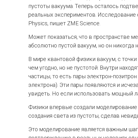
пустоты вакуума. Теперь осталось подт
реальных экспериментов. Исследование 
Physics, пишет ZME Science.
Может показаться, что в пространстве м
абсолютно пустой вакуум, но он никогда 
В мире квантовой физики вакуум, с точки
чем угодно, но не пустотой. Внутри нахо
частицы, то есть пары электрон-позитрон
электрона). Эти пары появляются и исчез
увидеть. Но если использовать мощный л
Физики впервые создали моделирование т
создания света из пустоты, сделав нев
Это моделирование является важным ша
подтверждению в реальных условиях одн