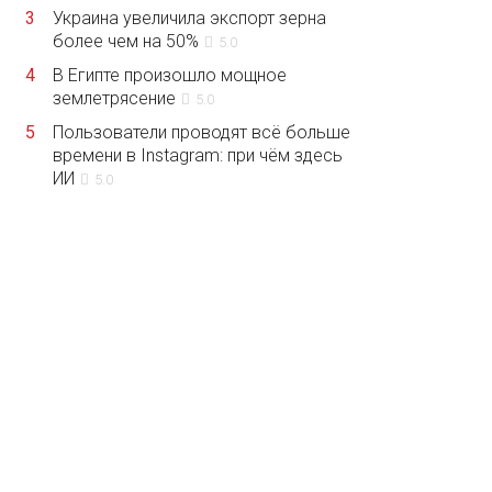
3
Украина увеличила экспорт зерна
более чем на 50%
5.0
4
В Египте произошло мощное
землетрясение
5.0
5
Пользователи проводят всё больше
времени в Instagram: при чём здесь
ИИ
5.0