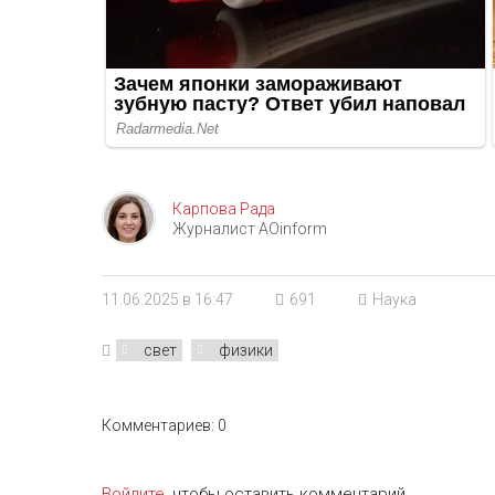
Карпова Рада
Журналист AOinform
11.06.2025 в 16:47
691
Наука
свет
физики
Комментариев: 0
Войдите
, чтобы оставить комментарий.