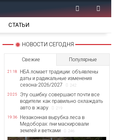
СТАТЬИ
НОВОСТИ СЕГОДНЯ
Свежие
Популярные
НБА ломает традиции: объявлены
21:18
даты и радикальные изменения
сезона-2026/2027
242
Эту ошибку совершают почти все
20:25
водители: как правильно охлаждать
авто в жару
219
Незаконная вырубка леса в
19:36
Медоборах: пни маскировали
землей и ветками
246