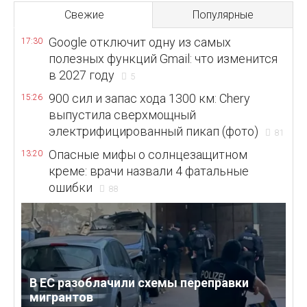
Свежие
Популярные
Google отключит одну из самых
17:30
полезных функций Gmail: что изменится
в 2027 году
5
900 сил и запас хода 1300 км: Chery
15:26
выпустила сверхмощный
электрифицированный пикап (фото)
81
Опасные мифы о солнцезащитном
13:20
креме: врачи назвали 4 фатальные
ошибки
88
В ЕС разоблачили схемы переправки
мигрантов