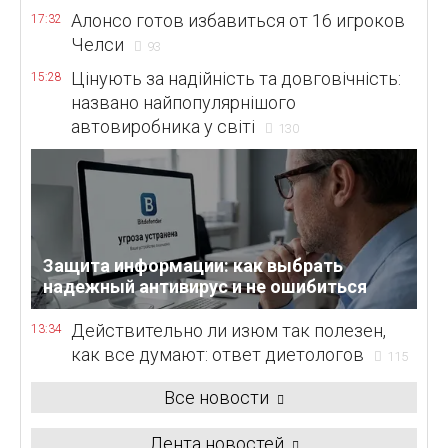
Алонсо готов избавиться от 16 игроков
17:32
Челси
93
Цінують за надійність та довговічність:
15:28
названо найпопулярнішого
автовиробника у світі
130
Защита информации: как выбрать
надежный антивирус и не ошибиться
Действительно ли изюм так полезен,
13:34
как все думают: ответ диетологов
115
Все новости
Лента новостей