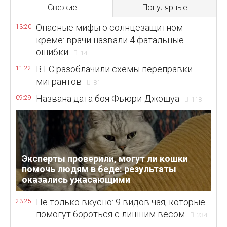
Свежие
Популярные
Опасные мифы о солнцезащитном
13:20
креме: врачи назвали 4 фатальные
ошибки
14
В ЕС разоблачили схемы переправки
11:22
мигрантов
81
Названа дата боя Фьюри-Джошуа
09:29
118
Эксперты проверили, могут ли кошки
помочь людям в беде: результаты
оказались ужасающими
Не только вкусно: 9 видов чая, которые
23:25
помогут бороться с лишним весом
234