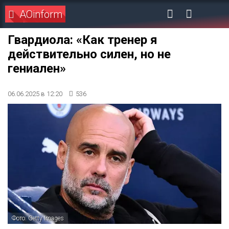
AOinform
Гвардиола: «Как тренер я
действительно силен, но не
гениален»
06.06.2025 в 12:20
536
Фото: Getty Images