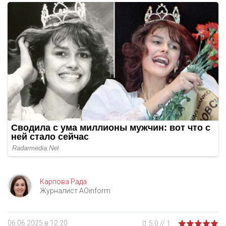
Карпова Рада
Журналист AOinform
06.06.2025 в 12:20
5.0
//
1