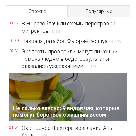
Свежие
Популярные
В ЕС разоблачили схемы переправки
11:22
мигрантов
64
Названа дата боя Фьюри-Джошуа
09:29
103
Эксперты проверили, могут ли кошки
07:31
помочь людям в беде: результаты
оказались ужасающими
103
Не только вкусно: 9 видов чая, которые
помогут бороться с лишним весом
Экс-тренер Шахтера возглавил Аль-
21:31
Ахли
206