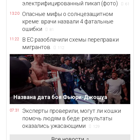
электрифицированный пикап (фото)
61
Опасные мифы о солнцезащитном
13:20
креме: врачи назвали 4 фатальные
ошибки
81
В ЕС разоблачили схемы переправки
11:22
мигрантов
112
Названа дата боя Фьюри-Джошуа
Эксперты проверили, могут ли кошки
07:31
помочь людям в беде: результаты
оказались ужасающими
129
Все новости