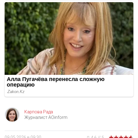
Карпова Рада
Журналист AOinform
09.05.2026 в 09:30
4.6
//
5