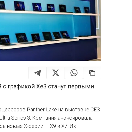
 3 с графикой Xe3 станут первыми
оцессоров Panther Lake на выставке CES
ltra Series 3. Компания анонсировала
ь новые X-серии — X9 и X7. Их