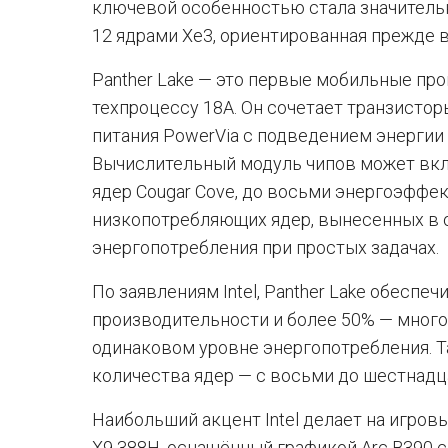
ключевой особенностью стала значитель
12 ядрами Xe3, ориентированная прежде в
Panther Lake — это первые мобильные про
техпроцессу 18A. Он сочетает транзистор
питания PowerVia с подведением энергии
Вычислительный модуль чипов может вкл
ядер Cougar Cove, до восьми энергоэффек
низкопотребляющих ядер, вынесенных в 
энергопотребления при простых задачах.
По заявлениям Intel, Panther Lake обеспе
производительности и более 50% — многоп
одинаковом уровне энергопотребления. Т
количества ядер — с восьми до шестнадц
Наибольший акцент Intel делает на игров
X9 388H, оснащённый графикой Arc B390 с