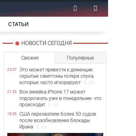
СТАТЬИ
НОВОСТИ СЕГОДНЯ
Свежие
Популярные
Это может привести к деменции:
23:37
скрытые симптомы потери слуха,
которые часто игнорируют
124
Вся линейка iPhone 17 может
21:35
подорожать уже в понедельник: что
происходит
141
США перехватили более 50 судов
19:35
после возобновления блокады
Ирана
124