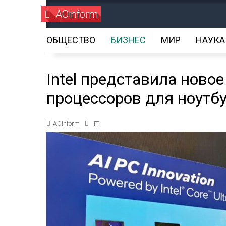
AOinform
ОБЩЕСТВО
БИЗНЕС
МИР
НАУКА
Intel представила ново
процессоров для ноутб
AOinform
IT