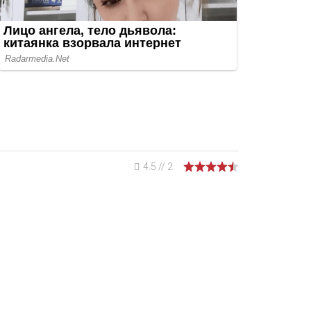
4.5
//
2