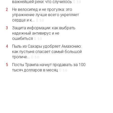
важнейшей реки: что случилось
5.0
2
Не велосипед и не прогулка: это
упражнение лучше всего укрепляет
сердце и к...
5.0
3
Защита информации: как выбрать
надежный антивирус и не
ошибиться
5.0
4
Пыль из Сахары удобряет Амазонию:
как пустыня спасает самый большой
тропиче...
5.0
5
Посты Трампа начнут продавать за 100
тысяч долларов в месяц
5.0