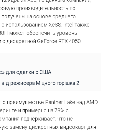
ровую производительность по
и получены на основе среднего
 с использованием XeSS. Intel также
388H может обеспечить уровень
 с дискретной GeForce RTX 4050.
с» для сделки с США
 від режисера Міцного горішка 2
ет о преимуществе Panther Lake над AMD
еринге и примерно на 73% с
омпания подчёркивает, что не
ную замену дискретных видеокарт для