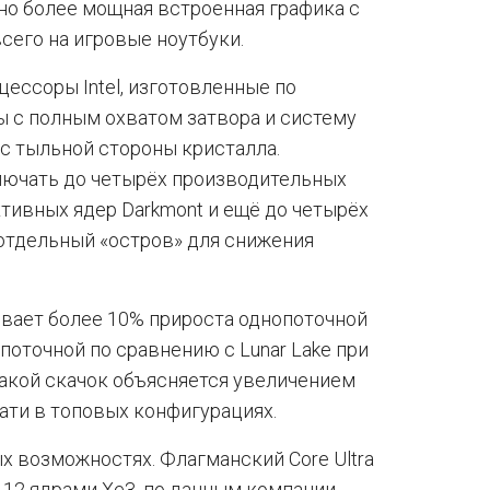
но более мощная встроенная графика с
сего на игровые ноутбуки.
цессоры Intel, изготовленные по
ы с полным охватом затвора и систему
 с тыльной стороны кристалла.
ючать до четырёх производительных
тивных ядер Darkmont и ещё до четырёх
отдельный «остров» для снижения
чивает более 10% прироста однопоточной
оточной по сравнению с Lunar Lake при
акой скачок объясняется увеличением
ати в топовых конфигурациях.
ых возможностях. Флагманский Core Ultra
 12 ядрами Xe3, по данным компании,