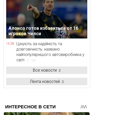
Алонсо готов избавиться от 16
игроков Челси
Цінують за надійність та
15:28
довговічність: названо
найпопулярнішого автовиробника у
світі
163
Все новости
Лента новостей