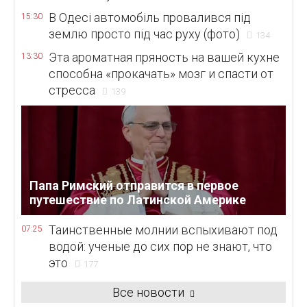
В Одесі автомобіль провалився під
15:30
землю просто під час руху (фото)
134
Эта ароматная пряность на вашей кухне
13:30
способна «прокачать» мозг и спасти от
стресса
139
Папа Римский отправится в первое
путешествие по Латинской Америке
Таинственные молнии вспыхивают под
07:25
водой: ученые до сих пор не знают, что
это
177
Все новости