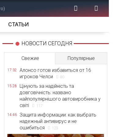
то)
СТАТЬИ
НОВОСТИ СЕГОДНЯ
Свежие
Популярные
Алонсо готов избавиться от 16
17:32
игроков Челси
80
Цінують за надійність та
15:28
довговічність: названо
найпопулярнішого автовиробника у
світі
117
Защита информации: как выбрать
14:46
надежный антивирус и не
ошибиться
123