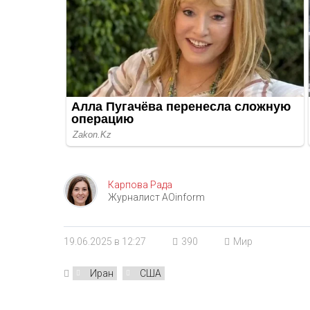
Карпова Рада
Журналист AOinform
19.06.2025 в 12:27
390
Мир
Иран
США