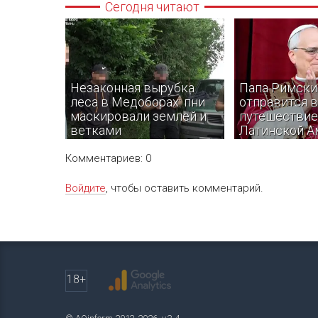
Сегодня читают
Незаконная вырубка
Папа Римски
леса в Медоборах: пни
отправится в
маскировали землей и
путешествие
ветками
Латинской А
Комментариев: 0
Войдите
, чтобы оставить комментарий.
В Тернопольской области
Папа Римский Лев
правоохранители разоблачили
совершит Апост
группу, которая незаконно
путешествие в тр
вырубала деревья на территории
Латинской Америк
природного заповедника
Аргентину и Перу.
Медоборы.
18+