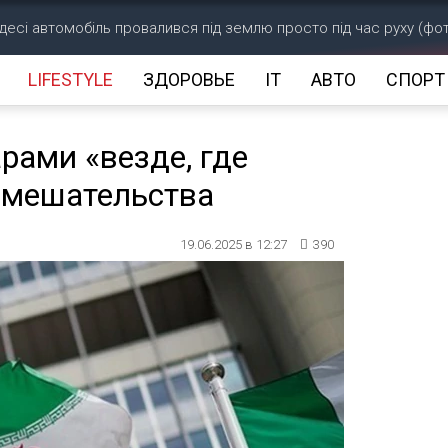
десі автомобіль провалився під землю просто під час руху (фо
LIFESTYLE
ЗДОРОВЬЕ
IT
АВТО
СПОРТ
рами «везде, где
 вмешательства
19.06.2025 в 12:27
390