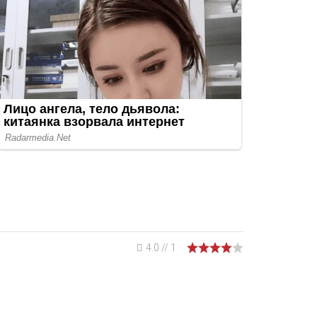
4.0
//
1