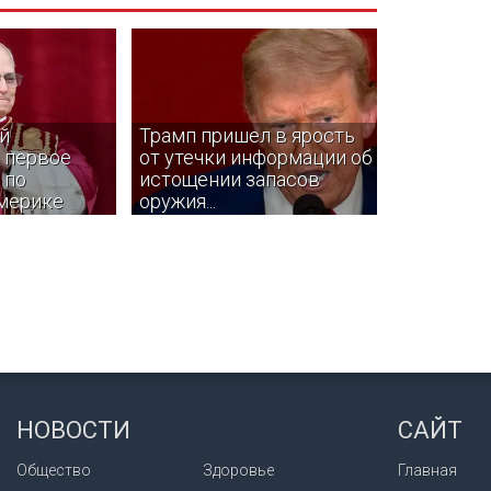
й
Трамп пришел в ярость
 первое
от утечки информации об
 по
истощении запасов
мерике
оружия...
 XIV в ноябре
Утечки могут исходить от
ольское
антивоенных чиновников в
и страны
администрации, которые хотят
и — Уругвай,
заставить Трампа вывести США
из войны с Ираном.
НОВОСТИ
САЙТ
Общество
Здоровье
Главная