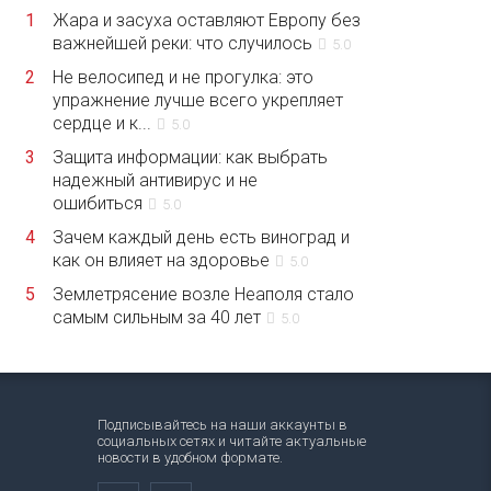
1
Жара и засуха оставляют Европу без
важнейшей реки: что случилось
5.0
2
Не велосипед и не прогулка: это
упражнение лучше всего укрепляет
сердце и к...
5.0
3
Защита информации: как выбрать
надежный антивирус и не
ошибиться
5.0
4
Зачем каждый день есть виноград и
как он влияет на здоровье
5.0
5
Землетрясение возле Неаполя стало
самым сильным за 40 лет
5.0
Подписывайтесь на наши аккаунты в
социальных сетях и читайте актуальные
новости в удобном формате.