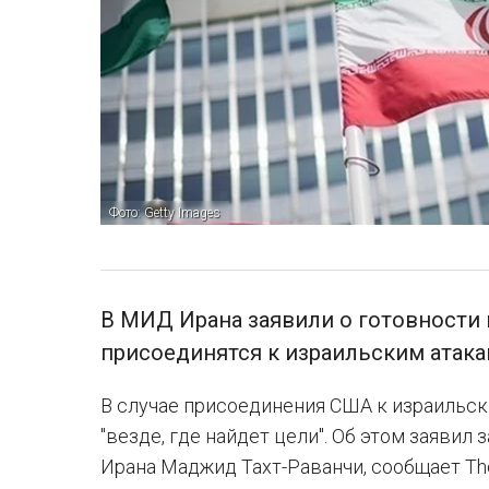
Фото: Getty Images
В МИД Ирана заявили о готовности 
присоединятся к израильским атак
В случае присоединения США к израильск
"везде, где найдет цели". Об этом заяви
Ирана Маджид Тахт-Раванчи, сообщает The