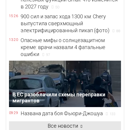
в 2027 году
50
900 сил и запас хода 1300 км: Chery
15:26
выпустила сверхмощный
электрифицированный пикап (фото)
88
Опасные мифы о солнцезащитном
13:20
креме: врачи назвали 4 фатальные
ошибки
97
В ЕС разоблачили схемы переправки
мигрантов
Названа дата боя Фьюри-Джошуа
09:29
133
Все новости