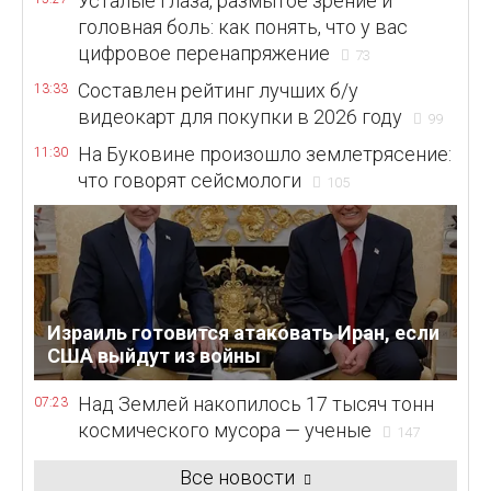
Усталые глаза, размытое зрение и
головная боль: как понять, что у вас
цифровое перенапряжение
73
Составлен рейтинг лучших б/у
13:33
видеокарт для покупки в 2026 году
99
На Буковине произошло землетрясение:
11:30
что говорят сейсмологи
105
Израиль готовится атаковать Иран, если
США выйдут из войны
Над Землей накопилось 17 тысяч тонн
07:23
космического мусора — ученые
147
Все новости