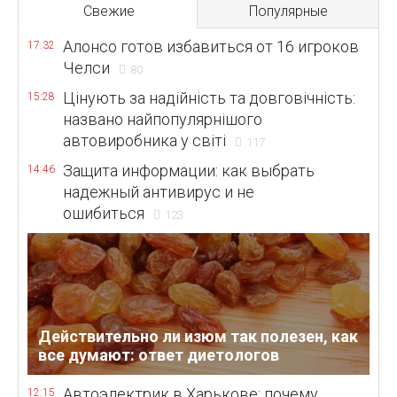
Свежие
Популярные
Алонсо готов избавиться от 16 игроков
17:32
Челси
80
Цінують за надійність та довговічність:
15:28
названо найпопулярнішого
автовиробника у світі
117
Защита информации: как выбрать
14:46
надежный антивирус и не
ошибиться
123
Действительно ли изюм так полезен, как
все думают: ответ диетологов
Автоэлектрик в Харькове: почему
12:15