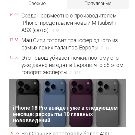
Свежие
Популярные
Создан совместно с производителем
19:29
iPhone: представлен новый Mitsubishi
ASX (фото)
83
Ман Сити готовит трансфер одного из
17:32
самых ярких талантов Европы
111
Этот овощ убивает почки, поэтому его
15:35
уже давно не едят в Европе: что об этом
говорят эксперты
135
iPhone 18 Pro выйдет уже в следующем
месяце: раскрыты 10 главных
нововведений
Во Франции арестовали более 400
09:36