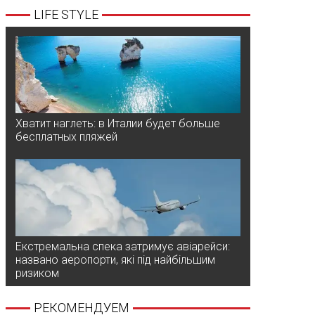
LIFE STYLE
Хватит наглеть: в Италии будет больше
бесплатных пляжей
Екстремальна спека затримує авіарейси:
названо аеропорти, які під найбільшим
ризиком
РЕКОМЕНДУЕМ