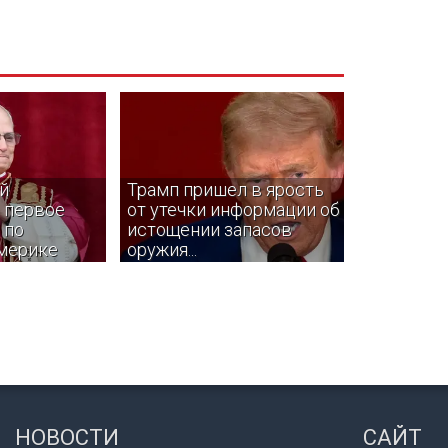
й
Трамп пришел в ярость
 первое
от утечки информации об
 по
истощении запасов
мерике
оружия...
 XIV в ноябре
Утечки могут исходить от
ольское
антивоенных чиновников в
и страны
администрации, которые хотят
и — Уругвай,
заставить Трампа вывести США
НОВОСТИ
САЙТ
из войны с Ираном.