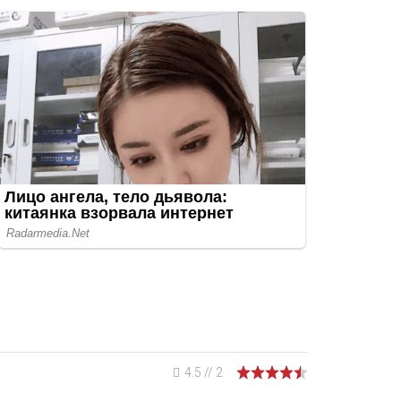
4.5
//
2