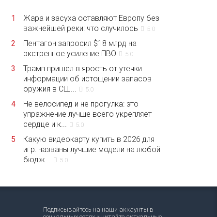
1
Жара и засуха оставляют Европу без
важнейшей реки: что случилось
5.0
2
Пентагон запросил $18 млрд на
экстренное усиление ПВО
5.0
3
Трамп пришел в ярость от утечки
информации об истощении запасов
оружия в СШ...
5.0
4
Не велосипед и не прогулка: это
упражнение лучше всего укрепляет
сердце и к...
5.0
5
Какую видеокарту купить в 2026 для
игр: названы лучшие модели на любой
бюдж...
5.0
Подписывайтесь на наши аккаунты в
социальных сетях и читайте актуальные