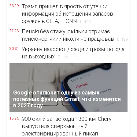
Трамп пришел в ярость от утечки
23:29
информации об истощении запасов
оружия в США, — CNN
105
Пенсія без стажу: скільки отримає
21:28
пенсіонер, який ніколи не працював
139
Украину накроют дожди и грозы: погода
20:31
на выходных
129
Google отключит одну из самых
полезных функций Gmail: что изменится
в 2027 году
900 сил и запас хода 1300 км: Chery
15:26
выпустила сверхмощный
электрифицированный пикап