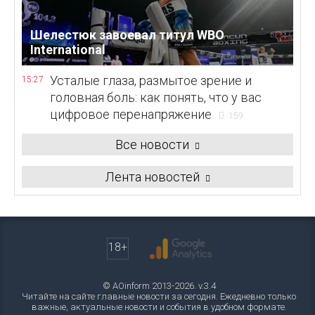
Шелестюк завоевал титул WBO
International
Усталые глаза, размытое зрение и
15:27
головная боль: как понять, что у вас
цифровое перенапряжение
159
Все новости
Лента новостей
18+
© AOinform 2013-2026. v.3.4
Читайте на сайте главные новости за сегодня. Ежедневно только
важные, актуальные новости и события в удобном формате.