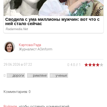
Карпова Рада
Журналист AOinform
29.06.2026 в 07:22
4.0
//
1
дороги
римляне
ученые
Комментариев: 0
Войдите
, чтобы оставить комментарий.