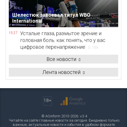
Шелестюк завоевал титул WBO
International
Усталые глаза, размытое зрение и
15:27
головная боль: как понять, что у вас
цифровое перенапряжение
159
Все новости
Лента новостей
18+
© AOinform 2013-2026. v.3.4
Читайте на сайте главные новости за сегодня. Ежедневно только
важные, актуальные новости и события в удобном формате.