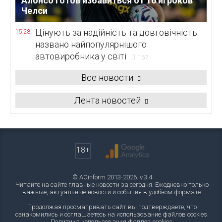
Алонсо готов избавиться от 16 игроков
Челси
Цінують за надійність та довговічність:
15:28
названо найпопулярнішого
автовиробника у світі
167
Все новости
Лента новостей
18+
© AOinform 2013-2026. v.3.4
Читайте на сайте главные новости за сегодня. Ежедневно только
важные, актуальные новости и события в удобном формате.
Продолжая просматривать сайт вы подтверждаете, что
ознакомились и соглашаетесь на использование файлов cookies.
Политика использования файлов cookies
.