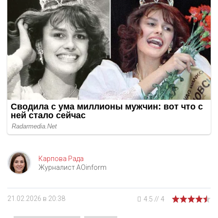
Карпова Рада
Журналист AOinform
21.02.2026 в 20:38
4.5
//
4